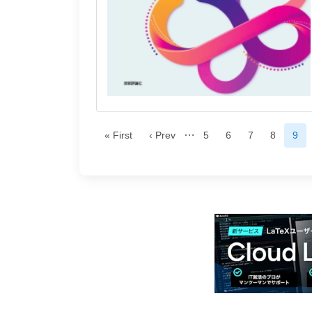
…
« First
‹ Prev
5
6
7
8
9