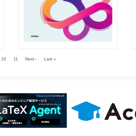
10
11
Next ›
Last »