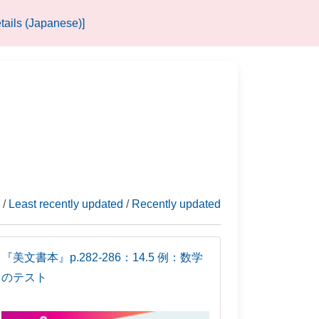
tails (Japanese)]
 /
Least recently updated
/
Recently updated
『美文書本』p.282-286：14.5 例：数学
のテスト