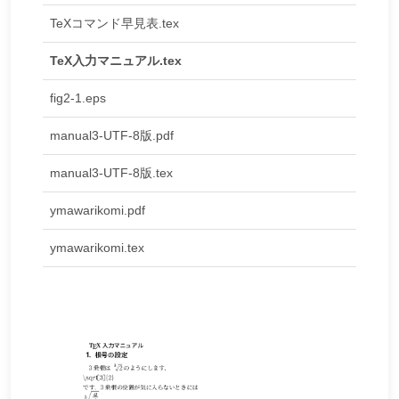
TeXコマンド早見表.tex
TeX入力マニュアル.tex
fig2-1.eps
manual3-UTF-8版.pdf
manual3-UTF-8版.tex
ymawarikomi.pdf
ymawarikomi.tex