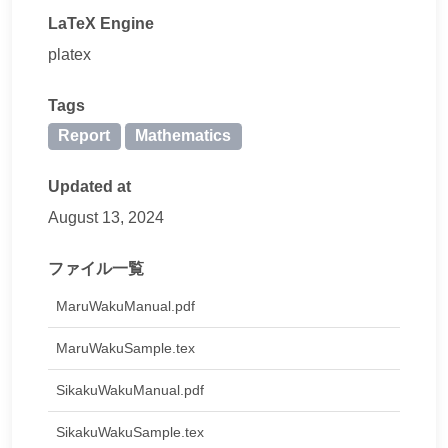
LaTeX Engine
platex
Tags
Report
Mathematics
Updated at
August 13, 2024
ファイル一覧
MaruWakuManual.pdf
MaruWakuSample.tex
SikakuWakuManual.pdf
SikakuWakuSample.tex