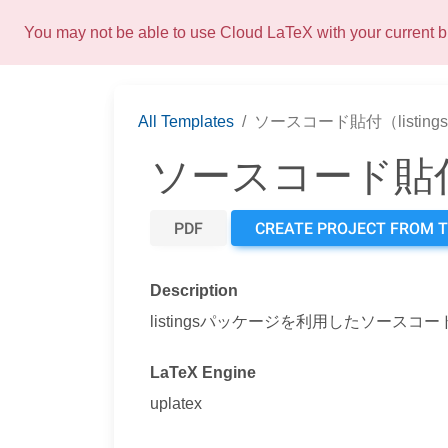
You may not be able to use Cloud LaTeX with your current
All Templates
ソースコード貼付（listin
ソースコード貼付（
PDF
CREATE PROJECT FROM 
Description
listingsパッケージを利用したソース
LaTeX Engine
uplatex