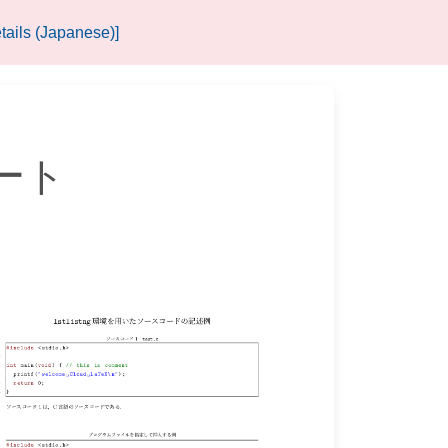
tails (Japanese)]
レート