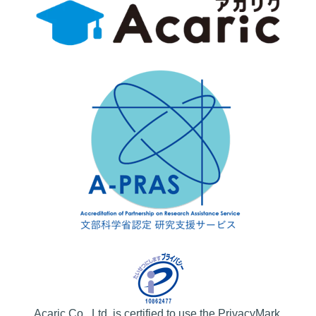
Acaric Co., Ltd. is certified to use the PrivacyMark.