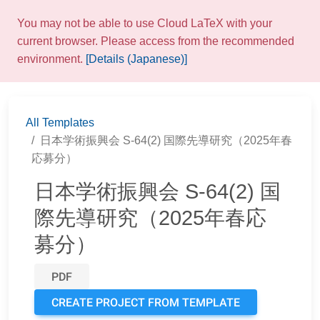
You may not be able to use Cloud LaTeX with your
current browser. Please access from the recommended
environment.
[Details (Japanese)]
All Templates
日本学術振興会 S-64(2) 国際先導研究（2025年春
応募分）
日本学術振興会 S-64(2) 国
際先導研究（2025年春応
募分）
PDF
CREATE PROJECT FROM TEMPLATE