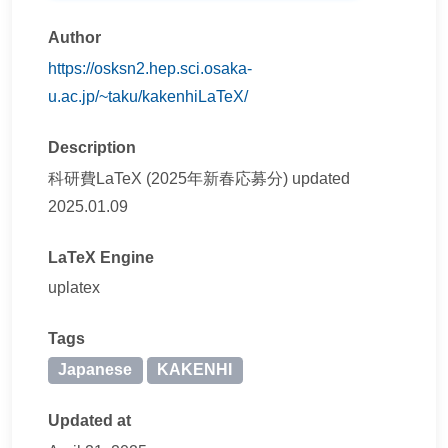
Author
https://osksn2.hep.sci.osaka-
u.ac.jp/~taku/kakenhiLaTeX/
Description
科研費LaTeX (2025年新春応募分) updated
2025.01.09
LaTeX Engine
uplatex
Tags
Japanese
KAKENHI
Updated at