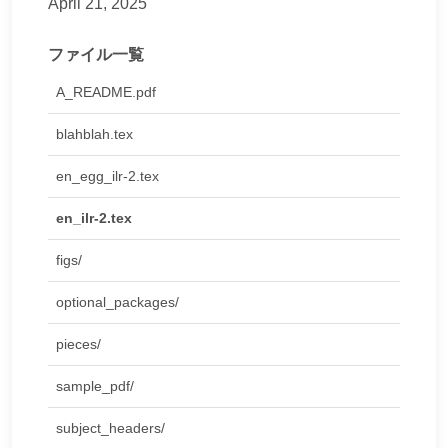
April 21, 2025
ファイル一覧
A_README.pdf
blahblah.tex
en_egg_ilr-2.tex
en_ilr-2.tex
figs/
optional_packages/
pieces/
sample_pdf/
subject_headers/