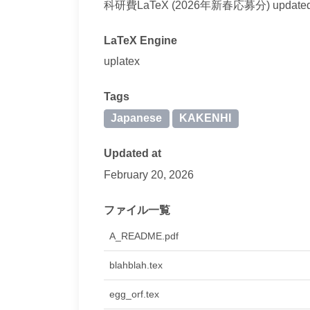
科研費LaTeX (2026年新春応募分) updated 
LaTeX Engine
uplatex
Tags
Japanese
KAKENHI
Updated at
February 20, 2026
ファイル一覧
A_README.pdf
blahblah.tex
egg_orf.tex