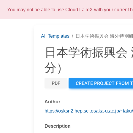
You may not be able to use Cloud LaTeX with your current
All Templates
日本学術振興会 海外特別研
日本学術振興会 
分）
PDF
CREATE PROJECT FROM 
Author
https://osksn2.hep.sci.osaka-u.ac.jp/~tak
Description