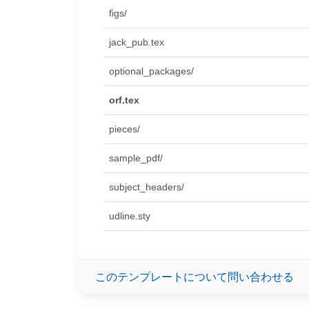
figs/
jack_pub.tex
optional_packages/
orf.tex
pieces/
sample_pdf/
subject_headers/
udline.sty
このテンプレートについて問い合わせる