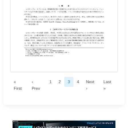
«
‹
1
2
3
4
Next
Last
First
Prev
›
»