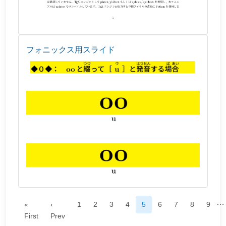
フォニックス用スライド
…
«
‹
1
2
3
4
5
6
7
8
9
First
Prev