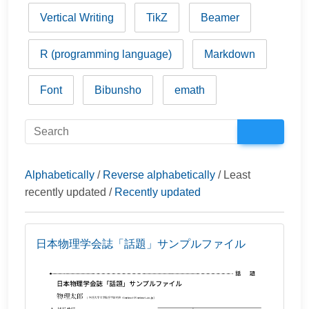
Vertical Writing
TikZ
Beamer
R (programming language)
Markdown
Font
Bibunsho
emath
Alphabetically
/
Reverse alphabetically
/ Least
recently updated /
Recently updated
日本物理学会誌「話題」サンプルファイル