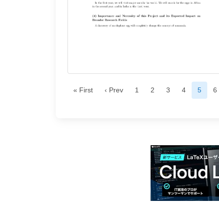
« First
‹ Prev
1
2
3
4
5
6