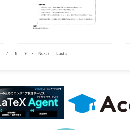
…
7
8
9
Next ›
Last »