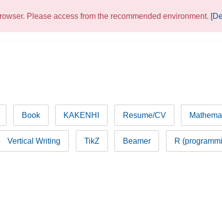
 browser. Please access from the recommended environment.
[De
Book
KAKENHI
Resume/CV
Mathemat
Vertical Writing
TikZ
Beamer
R (programmi