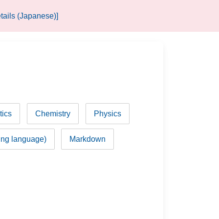
tails (Japanese)]
ics
Chemistry
Physics
ng language)
Markdown