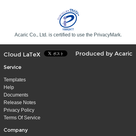
Acaric Co., Ltd. is certified to use the PrivacyMark.
Produced by
Acaric
Cloud LaTeX
Service
Templates
Help
Documents
Release Notes
Privacy Policy
Terms Of Service
Company