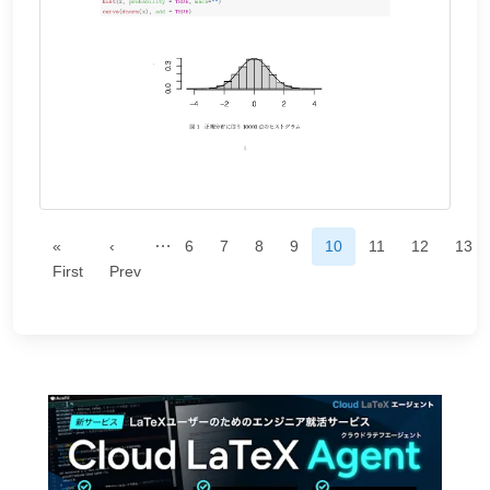
…
«
‹
6
7
8
9
10
11
12
13
First
Prev