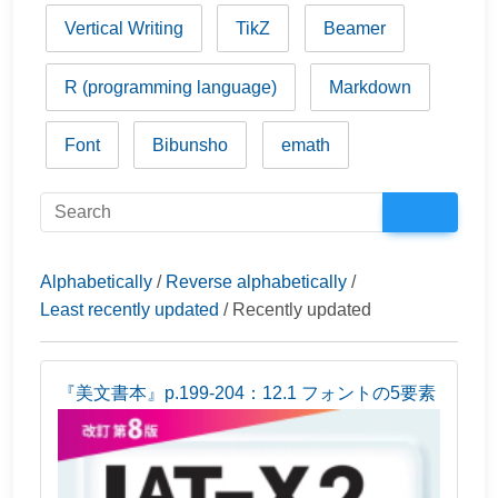
Vertical Writing
TikZ
Beamer
R (programming language)
Markdown
Font
Bibunsho
emath
Alphabetically
/
Reverse alphabetically
/
Least recently updated
/ Recently updated
『美文書本』p.199-204：12.1 フォントの5要素