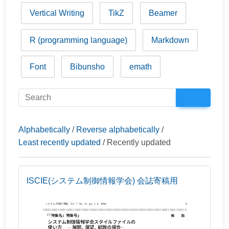
Vertical Writing
TikZ
Beamer
R (programming language)
Markdown
Font
Bibunsho
emath
Alphabetically
/
Reverse alphabetically
/
Least recently updated
/ Recently updated
ISCIE(システム制御情報学会) 会誌寄稿用