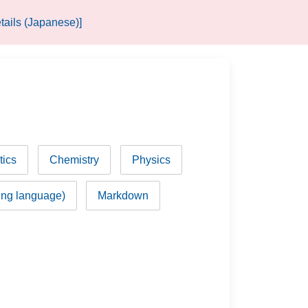
tails (Japanese)]
ics
Chemistry
Physics
ng language)
Markdown