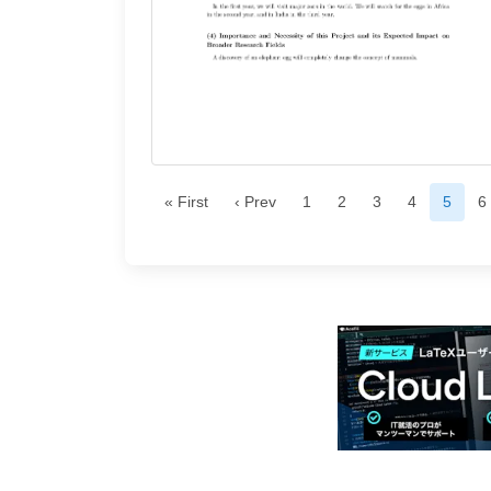
« First
‹ Prev
1
2
3
4
5
6