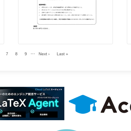
…
7
8
9
Next ›
Last »