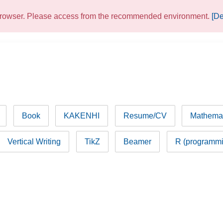
 browser. Please access from the recommended environment.
[De
Book
KAKENHI
Resume/CV
Mathemat
Vertical Writing
TikZ
Beamer
R (programmi